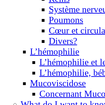
Système nerveu
Poumons
Cœur et circul
Divers?
L’hémophilie
L’hémophilie et l
L’hémophilie, béb
Mucoviscidose
Concernant Muco
What do I want to kn